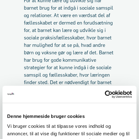
For at kunne lære og udvikle sig har
barnet brug for at indgå i sociale samspil
og relationer. At være en værdsat del af
fællesskabet er dermed en forudsætning
for, at barnet kan lære og udvikle sig i
sociale praksisfællesskaber, hvor barnet
har mulighed for at se på, hvad andre
børn og voksne gør og lære af det. Barnet
har brug for gode kommunikative
strategier for at kunne indgå i de sociale
samspil og fællesskaber, hvor læringen
finder sted. Det er nødvendigt for barnet
at kunne blive i en leg eller samtale i
længere tid ad gangen, for at der kan
finde udvikling og læring sted. De
kommunikative strategier er på den måde
Denne hjemmeside bruger cookies
med til at give barnet adgang til sociale
Vi bruger cookies til at tilpasse vores indhold og
arenaer, hvor mulighederne for læring
annoncer, til at vise dig funktioner til sociale medier og til
findes.