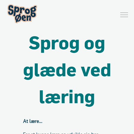
Sprog og
glæde ved
læring
At lære…