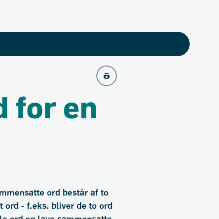
d for en
ammensatte ord består af to
ord - f.eks. bliver de to ord