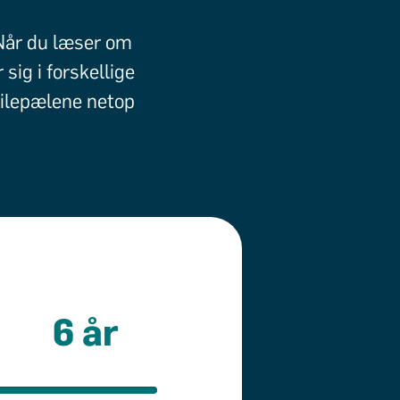
 Når du læser om
ig i forskellige
milepælene netop
6 år