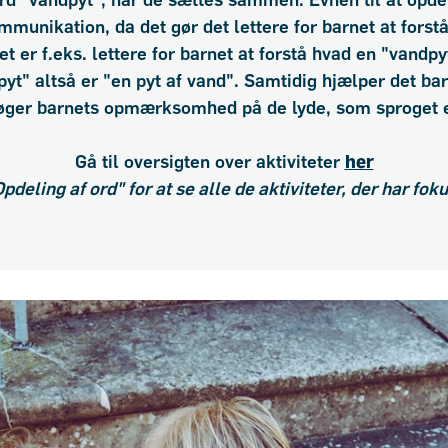
 ord "vandpyt", når de sættes sammen. Evnen til at op
ommunikation, da det gør det lettere for barnet at forstå
 er f.eks. lettere for barnet at forstå hvad en "vandpyt"
pyt" altså er "en pyt af vand". Samtidig hjælper det bar
øger barnets opmærksomhed på de lyde, som sproget e
Gå til oversigten over aktiviteter
her
deling af ord" for at se alle de aktiviteter, der har fok