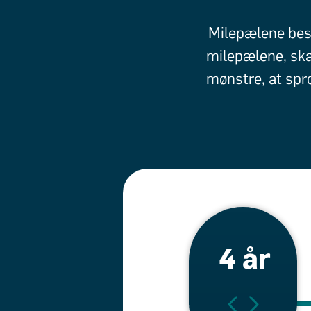
Milepælene bes
milepælene, ska
mønstre, at spr
4 år