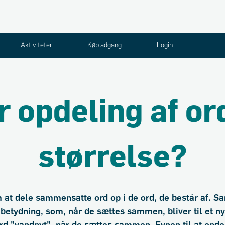
Aktiviteter
Køb adgang
Login
 opdeling af or
størrelse?
 at dele sammensatte ord op i de ord, de består af. S
 betydning, som, når de sættes sammen, bliver til et nyt 