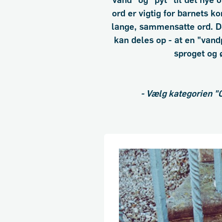
"vand" og "pyt" til det nye
ord er vigtig for barnets k
lange, sammensatte ord. Det
kan deles op - at en "vand
sproget og 
- Vælg kategorien "Op