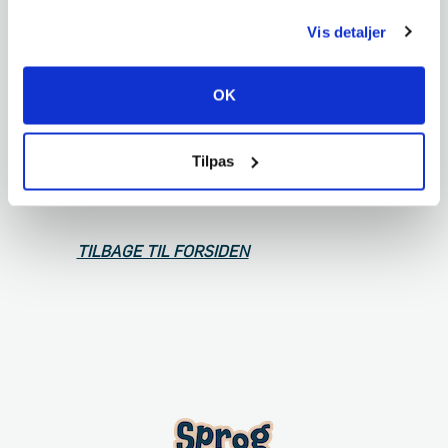
kommunikative kompetencer, får støtte af
anvende vores hjemmeside.
voksne omkring dem, så de ikke går glip
Vis detaljer
af de udviklingsmuligheder der ligger i
leg og socialt samspil.
OK
Tilpas
(Tomasello: 2003, Vygotsky: 1978)
TILBAGE TIL FORSIDEN