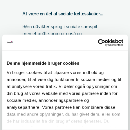
At være en del af sociale fællesskaber...
Børn udvikler sprog i sociale samspil,
men et godt sprog er også en
forudsætning for, at kunne indgå effektivt
i sociale samspil. Denne dobbelthed gør,
at børn med et godt sprog ofte vil fungere
godt i sociale samspil, vil kunne lege med
Denne hjemmeside bruger cookies
mange forskellige børn og vil kunne lege
Vi bruger cookies til at tilpasse vores indhold og
mange forskellige lege. Omvendt kan
annoncer, til at vise dig funktioner til sociale medier og til
sproglige udfordringer give anledning til
at analysere vores trafik. Vi deler også oplysninger om
udfordringer i sociale samspil, hvilket
din brug af vores website med vores partnere inden for
begrænser mulighederne for sproglig
sociale medier, annonceringspartnere og
udvikling. Derfor er det meget vigtigt, at
analysepartnere. Vores partnere kan kombinere disse
børn med begrænsede sproglige
data med andre oplysninger, du har givet dem, eller som
ressourcer, f.eks. inden for områderne
de har indsamlet fra din brug af deres tjenester. Du
ordforråd, sprogforståelse og
samtykker til vores cookies, hvis du fortsætter med at